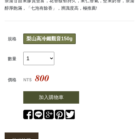
茶湯甘甜果膠質豐富，花香馥郁持久，果仁香氣，堅果奶香，茶湯
醇厚飽滿，「七泡有餘香」，辨識度高，極推薦!
梨山高冷鐵觀音150g
規格
數量
800
價格
NT$
加入購物車