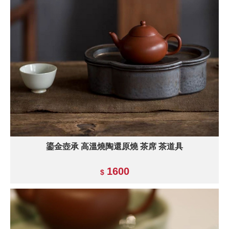
鎏金壺承 高溫燒陶還原燒 茶席 茶道具
1600