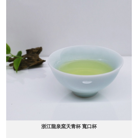
浙江龍泉窯天青杯 寬口杯