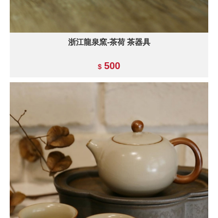
浙江龍泉窯-茶荷 茶器具
500