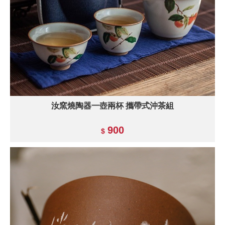
汝窯燒陶器一壺兩杯 攜帶式沖茶組
900