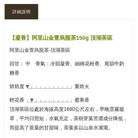
詳細說明
【凝香】阿里山金萱烏龍茶150g 頂湖茶區
阿里山金萱烏龍茶-頂湖茶區
回甘： 中 香氣：冷韻凝香、細緻花粉香
、尾韻
牛奶
糖香
烘焙度
重焙火
輕花香
蜜果香
頂湖茶區位處於海拔高度1680公尺左右，早晚雲霧籠
罩，平均日照短，
水氣充足，
茶樹芽葉苦澀成分降低，
而提高了茶葉的甘甜味，茶葉多以山泉水灌溉。