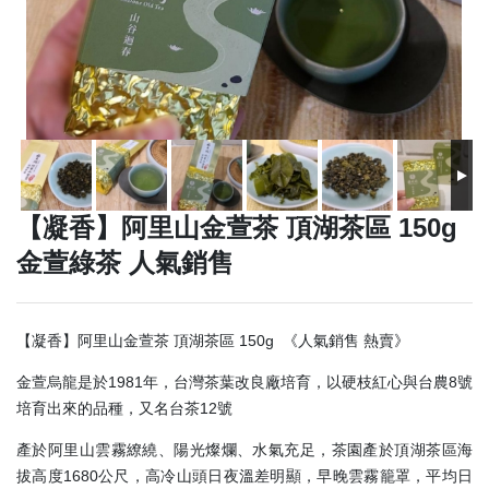
【凝香】阿里山金萱茶 頂湖茶區 150g
金萱綠茶 人氣銷售
【凝香】阿里山金萱茶 頂湖茶區 150g 《人氣銷售 熱賣》
金萱烏龍是於1981年，台灣茶葉改良廠培育，以硬枝紅心與台農8號
培育出來的品種，又名台茶12號
產於阿里山雲霧繚繞、陽光燦爛、水氣充足，茶園產於頂湖茶區海
拔高度1680公尺，高冷山頭日夜溫差明顯，早晚雲霧籠罩，平均日