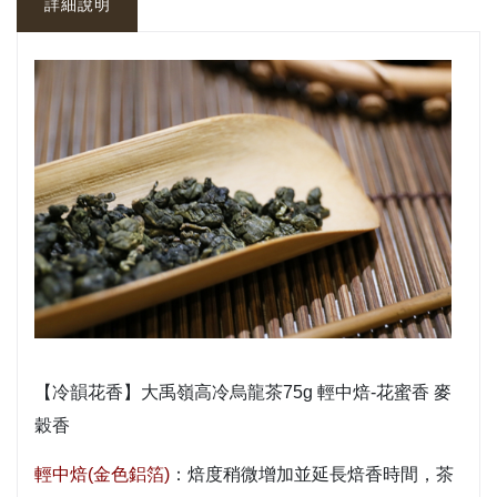
詳細說明
【冷韻花香】大禹嶺高冷烏龍茶75g 輕中焙-花蜜香 麥
穀香
輕中焙(金色鋁箔)
：焙度稍微增加並延長焙香時間，茶