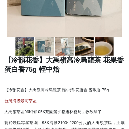
【冷韻花香】大禹嶺高冷烏龍茶 花果香
蛋白香75g 輕中焙
【冷韻花香】大禹嶺高冷烏龍茶 輕中焙-花蜜香 麥穀香 75g
台灣海拔最高茶區
大禹嶺茶區96K到105K茶園幾乎都遭林務局回收砍除了
剩於幾區零星茶園，98K海拔2100~2200公尺的大禹嶺茶區，土壤