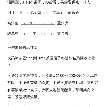
湯圓潤，細緻蜜果香，麥穀香，果膠質稠密，迷人。
回甘：強 香氣：蛋白香、花蜜香、麥穀香
烘焙度
重焙火
輕花香
蜜果香
台灣海拔最高茶區
大禹嶺茶區96K到105K茶園幾乎都遭林務局回收砍除
了
剩於幾區零星茶園，98K海拔2100~2200公尺的大禹嶺
茶區，土壤含有機礦物質，山泉水質清澈甘甜，茶樹就
在雲霧環繞中成長，汲取大地豐饒能量，茶樹葉肉肥
厚，茶湯果膠質濃。