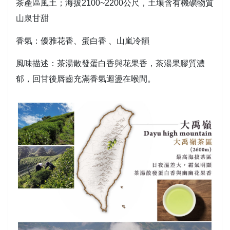
茶產區風土
；海拔2100~2200公尺，土壤含有機礦物質
山泉甘甜
香氣
：優雅花香、蛋白香 、山嵐冷韻
風味描述
：茶湯散發蛋白香與花果香，茶湯果膠質濃
郁，回甘後唇齒充滿香氣迴盪在喉間。