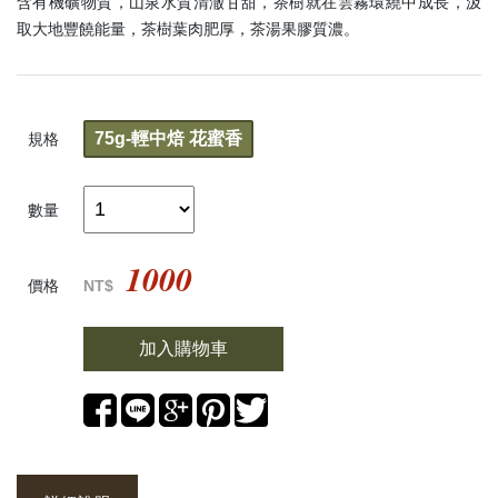
含有機礦物質，山泉水質清澈甘甜，茶樹就在雲霧環繞中成長，汲
取大地豐饒能量，茶樹葉肉肥厚，茶湯果膠質濃。
75g-輕中焙 花蜜香
規格
數量
1000
價格
NT$
加入購物車