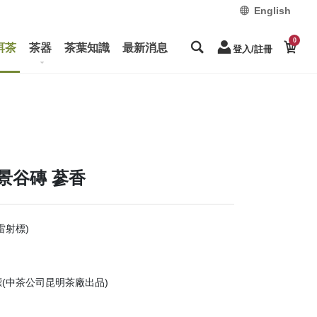
English
0
洱茶
茶器
茶葉知識
最新消息
登入/註冊
 景谷磚 蔘香
雷射標)
射標(中茶公司昆明茶廠出品)