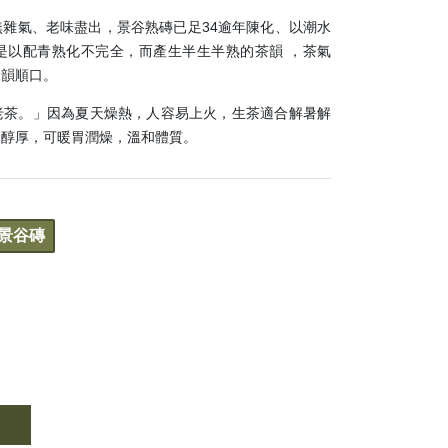
雜氣、老味盡出，景谷熟磚已足34逾年陳化、以潮水
是以配青熟化不完全，而產生半生半熟的茶韻 ，茶氣
尾韻順口。
老茶。」因為夏天燥熱，人容易上火，生茶適合解暑解
和醇厚，可暖胃潤燥，溫和體質。
 景谷磚