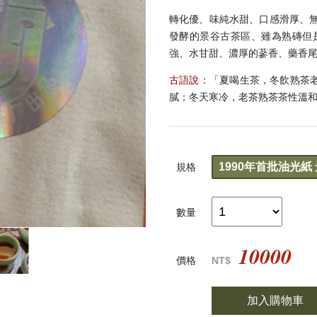
轉化優、味純水甜、口感滑厚、無
發酵的景谷古茶區、雖為熟磚但
強、水甘甜、濃厚的蔘香、藥香
古語說：
「夏喝生茶，冬飲熟茶
膩；冬天寒冷，老茶熟茶茶性溫
1990年首批油光紙
規格
數量
10000
價格
NT$
加入購物車