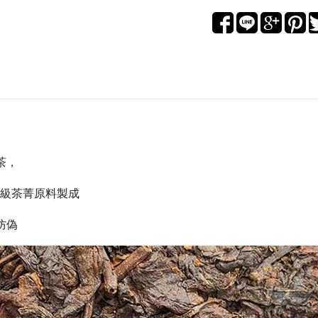
茶，
8級茶菁原料製成
防偽