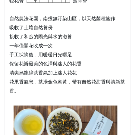
輕花香
蜜果香
自然農法花園，南投無汙染山區，以天然菌種施作
吸收了土壤自然養份
接收了和煦的陽光與水的滋養
一年僅開花收成一次
手工採摘後，用暖暖日光曬足
保留花瓣最美的色澤與迷人的花香
清爽烏龍綠茶香氣加上迷人花苞
花果香氣息，茶湯金色蜜黃，帶有自然花甜香與清新茶
香。