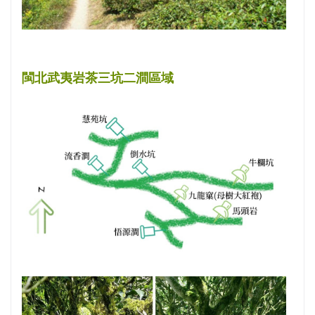
閩北武夷岩茶三坑二澗區域