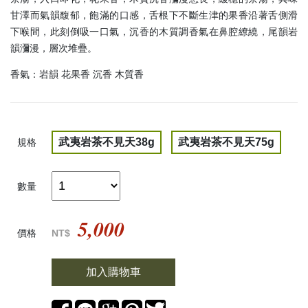
甘澤而氣韻馥郁，飽滿的口感，舌根下不斷生津的果香沿著舌側滑
下喉間，此刻倒吸一口氣，沉香的木質調香氣在鼻腔繚繞，尾韻岩
韻瀰漫，層次堆疊。
香氣：岩韻 花果香 沉香 木質香
武夷岩茶不見天38g
武夷岩茶不見天75g
規格
數量
5,000
價格
NT$
加入購物車