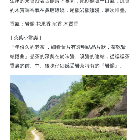
生津的果香沿著舌側滑下喉間，此刻倒吸一口氣，沉香
的木質調香氣在鼻腔繚繞，尾韻岩韻瀰漫，層次堆疊。
香氣：岩韻 花果香 沉香 木質香
| 茶葉小常識 |
『年份久的老茶 ，細看葉片有透明結晶片狀，茶乾緊
結捲曲』品茶的深奧在於味覺、嗅覺的連結，從縷縷茶
香裏的前、中、後味仔細感受岩茶特有的『岩韻』。