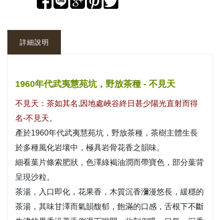
詳細說明
1960年代武夷慧苑坑，野放茶種 - 不見天
不見天：茶如其名,因地處峽谷終日甚少陽光直射而得
名-不見天。
產於1960年代武夷慧苑坑，野放茶種，茶樹主體生長
於多種風化岩壤中，極具岩骨花香之韻味。
細看葉片條索肥狀，色澤綠褐油潤而帶寶色，部分葉背
呈現沙粒。
茶湯，入口即化，花果香，木質沉香瀰漫悠長，緩穩的
茶湯，其味甘澤而氣韻馥郁，飽滿的口感，舌根下不斷