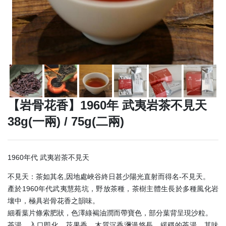
【岩骨花香】1960年 武夷岩茶不見天
38g(一兩) / 75g(二兩)
1960年代 武夷岩茶不見天
不見天：茶如其名,因地處峽谷終日甚少陽光直射而得名-不見天。
產於1960年代武夷慧苑坑，野放茶種，茶樹主體生長於多種風化岩
壤中，極具岩骨花香之韻味。
細看葉片條索肥狀，色澤綠褐油潤而帶寶色，部分葉背呈現沙粒。
茶湯，入口即化，花果香，木質沉香瀰漫悠長，緩穩的茶湯，其味