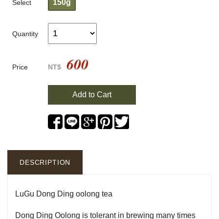
150g
Select
Quantity
600
Price
NT$
Add to Cart
DESCRIPTION
LuGu Dong Ding oolong tea
Dong Ding Oolong is tolerant in brewing many times